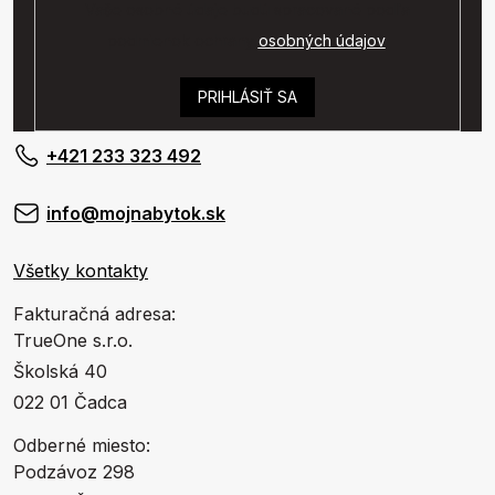
Vaše osobné údaje budú spracované podľa
podmienok ochrany
osobných údajov
.
PRIHLÁSIŤ SA
+421 233 323 492
info@mojnabytok.sk
Všetky kontakty
Fakturačná adresa:
TrueOne s.r.o.
Školská 40
022 01 Čadca
Odberné miesto:
Podzávoz 298