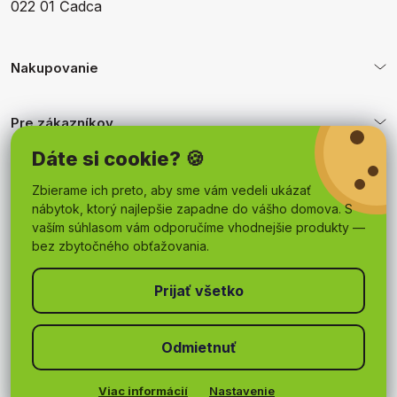
022 01 Čadca
Nakupovanie
Pre zákazníkov
Dáte si cookie? 🍪
Obchodné podmienky
Zbierame ich preto, aby sme vám vedeli ukázať
nábytok, ktorý najlepšie zapadne do vášho domova. S
vaším súhlasom vám odporučíme vhodnejšie produkty —
bez zbytočného obťažovania.
Odmietnuť
Copyright 2026
mojnabytok.sk
. Všetky práva vyhradené.
Upraviť nastavenie cookies
Viac informácií
Nastavenie