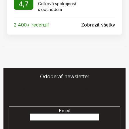
4,7
Celková spokojnosť
s obchodom
2 400+ recenzií
Zobraziť všetky
Odoberať newsletter
Vložte svoj e-mail a my Vám budeme zasielať informácie o
nových produktoch na našom e-shope.
Email