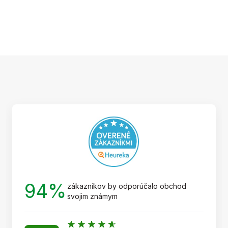
Z
á
p
ä
t
i
e
94%
zákazníkov by odporúčalo obchod
svojim známym