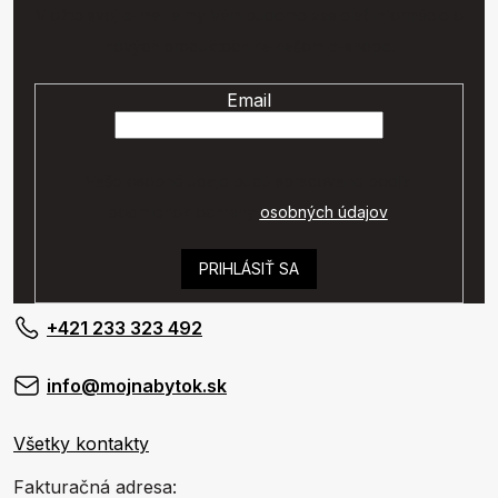
Vložte svoj e-mail a my Vám budeme zasielať informácie o
nových produktoch na našom e-shope.
Email
Vaše osobné údaje budú spracované podľa
podmienok ochrany
osobných údajov
.
PRIHLÁSIŤ SA
+421 233 323 492
info@mojnabytok.sk
Všetky kontakty
Fakturačná adresa: