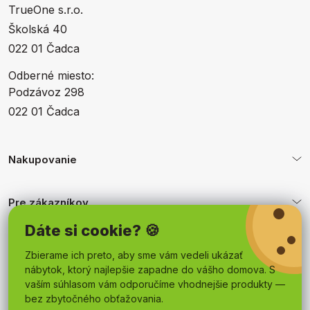
TrueOne s.r.o.
Školská 40
022 01 Čadca
Odberné miesto:
Podzávoz 298
022 01 Čadca
Nakupovanie
Pre zákazníkov
Dáte si cookie? 🍪
Obchodné podmienky
Zbierame ich preto, aby sme vám vedeli ukázať
nábytok, ktorý najlepšie zapadne do vášho domova. S
vaším súhlasom vám odporučíme vhodnejšie produkty —
bez zbytočného obťažovania.