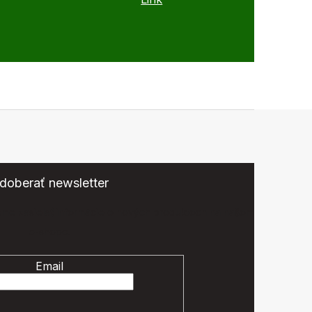
doberať newsletter
eme zasielať informácie o nových produktoch na našom
e-shope.
Email