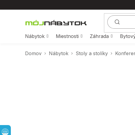
Prejsť
na
obsah
Nábytok
Miestnosti
Záhrada
Bytový
Domov
Nábytok
Stoly a stolíky
Konferen