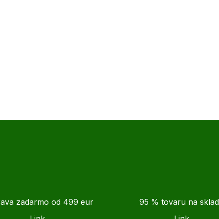
ava zadarmo od 499 eur
95 % tovaru na skla
Link
Link