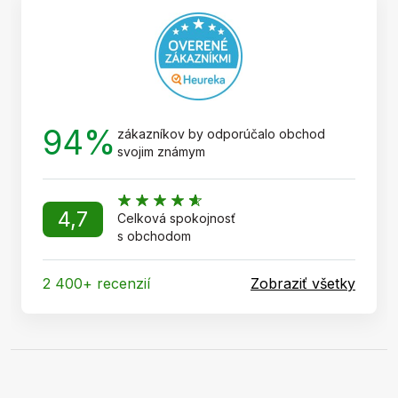
t
i
e
94%
zákazníkov by odporúčalo obchod
svojim známym
4,7
Celková spokojnosť
s obchodom
2 400+ recenzií
Zobraziť všetky