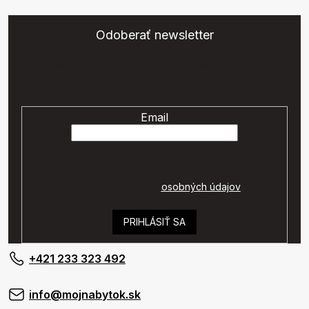
Odoberať newsletter
Vložte svoj e-mail a my Vám budeme zasielať informácie o
nových produktoch na našom e-shope.
Email
Vaše osobné údaje budú spracované podľa
podmienok ochrany
osobných údajov
.
PRIHLÁSIŤ SA
+421 233 323 492
info@mojnabytok.sk