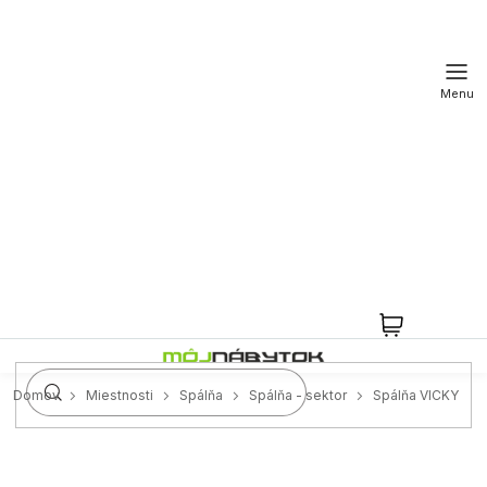
Prejsť
na
obsah
NÁKUPN
KOŠÍK
Domov
Miestnosti
Spálňa
Spálňa - sektor
Spálňa VICKY