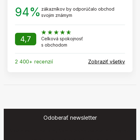
94%
zákazníkov by odporúčalo obchod
svojim známym
4,7
Celková spokojnosť
s obchodom
2 400+ recenzií
Zobraziť všetky
Odoberať newsletter
Vložte svoj e-mail a my Vám budeme zasielať informácie o
nových produktoch na našom e-shope.