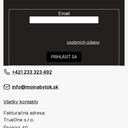
Email
Vaše osobné údaje budú spracované podľa
podmienok ochrany
osobných údajov
.
PRIHLÁSIŤ SA
+421 233 323 492
info@mojnabytok.sk
Všetky kontakty
Fakturačná adresa:
TrueOne s.r.o.
Školská 40