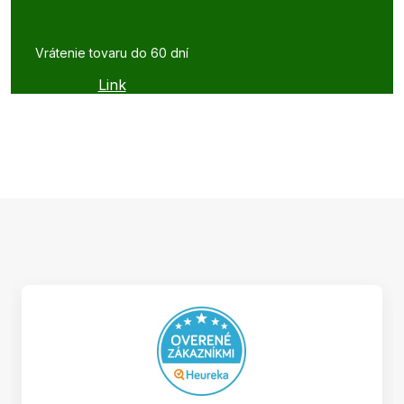
Vrátenie tovaru do 60 dní
Link
Z
á
p
ä
t
i
e