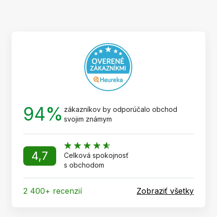
á
p
ä
t
i
e
94%
zákazníkov by odporúčalo obchod
svojim známym
4,7
Celková spokojnosť
s obchodom
2 400+ recenzií
Zobraziť všetky