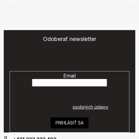
Odoberať newsletter
Vložte svoj e-mail a my Vám budeme zasielať informácie o
nových produktoch na našom e-shope.
Email
Vaše osobné údaje budú spracované podľa
podmienok ochrany
osobných údajov
.
PRIHLÁSIŤ SA