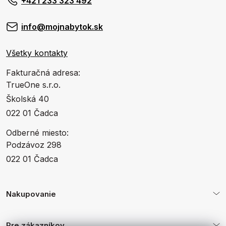
+421 233 323 492
info@mojnabytok.sk
Všetky kontakty
Fakturačná adresa:
TrueOne s.r.o.
Školská 40
022 01 Čadca
Odberné miesto:
Podzávoz 298
022 01 Čadca
Nakupovanie
Pre zákazníkov