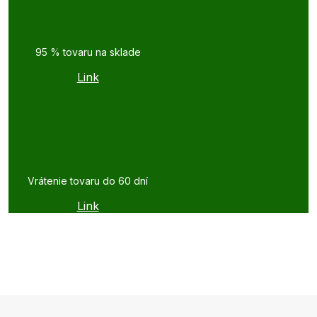
95 % tovaru na sklade
Link
Vrátenie tovaru do 60 dní
Link
Z