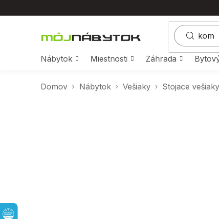
Prejsť
na
obsah
Nábytok
Miestnosti
Záhrada
Bytový
Domov
Nábytok
Vešiaky
Stojace vešiak