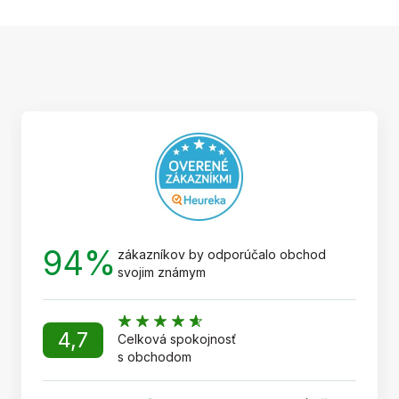
Z
á
p
ä
t
i
e
94%
zákazníkov by odporúčalo obchod
svojim známym
4,7
Celková spokojnosť
s obchodom