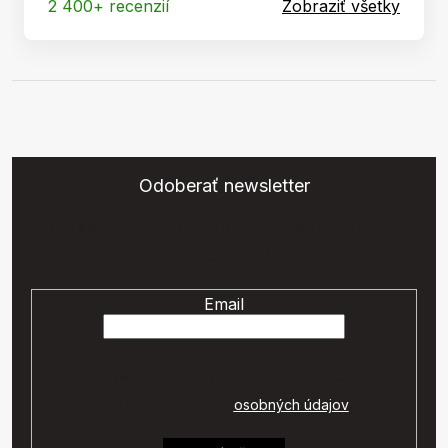
2 400+ recenzií
Zobraziť všetky
Odoberať newsletter
Vložte svoj e-mail a my Vám budeme zasielať informácie o
nových produktoch na našom e-shope.
Email
Vaše osobné údaje budú spracované podľa
podmienok ochrany
osobných údajov
.