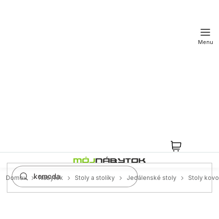
Prejsť
na
obsah
NÁKUPN
KOŠÍK
Domov
Nábytok
Stoly a stolíky
Jedálenské stoly
Stoly kov