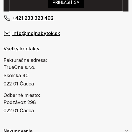
PRIHLÁSIŤ SA
+421 233 323 492
info@mojnabytok.sk
Všetky kontakty
Fakturačná adresa:
TrueOne s.r.o.
Školská 40
022 01 Čadca
Odberné miesto:
Podzávoz 298
022 01 Čadca
Nakupovanie