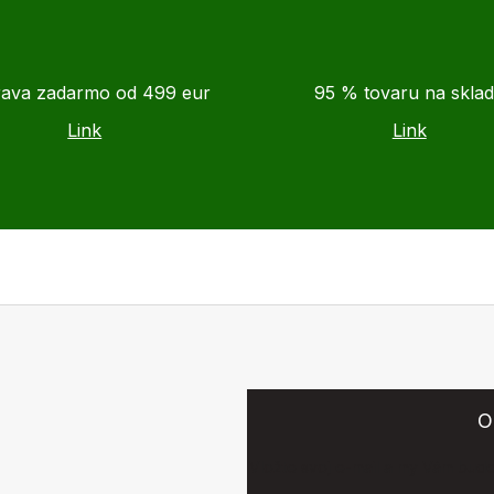
ava zadarmo od 499 eur
95 % tovaru na skla
Link
Link
O
Vložte svoj e-mail a my Vám bud