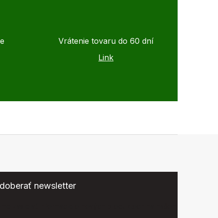
de
Vrátenie tovaru do 60 dní
Link
doberať newsletter
eme zasielať informácie o nových produktoch na našom