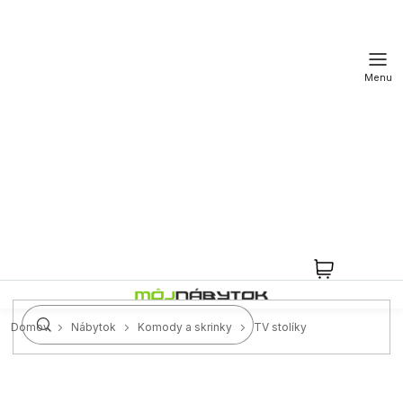
Prejsť
na
obsah
NÁKUPN
KOŠÍK
Domov
Nábytok
Komody a skrinky
TV stolíky