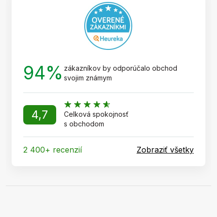
i
e
94%
zákazníkov by odporúčalo obchod
svojim známym
4,7
Celková spokojnosť
s obchodom
2 400+ recenzií
Zobraziť všetky