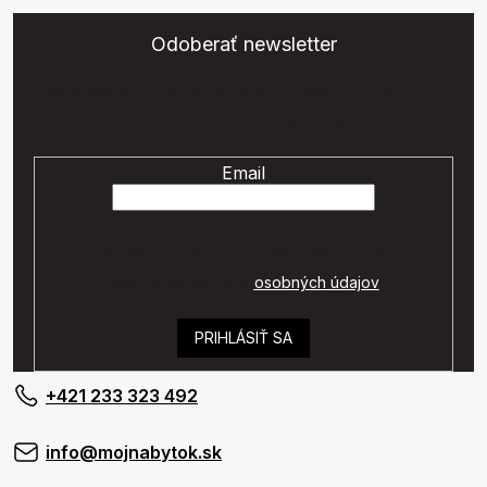
Odoberať newsletter
Vložte svoj e-mail a my Vám budeme zasielať informácie o
nových produktoch na našom e-shope.
Email
Vaše osobné údaje budú spracované podľa
podmienok ochrany
osobných údajov
.
PRIHLÁSIŤ SA
+421 233 323 492
info@mojnabytok.sk