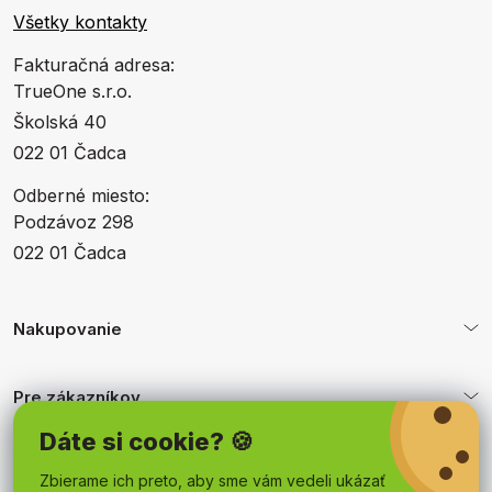
Všetky kontakty
Fakturačná adresa:
TrueOne s.r.o.
Školská 40
022 01 Čadca
Odberné miesto:
Podzávoz 298
022 01 Čadca
Nakupovanie
Pre zákazníkov
Dáte si cookie? 🍪
Obchodné podmienky
Zbierame ich preto, aby sme vám vedeli ukázať