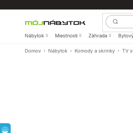
Prejsť
na
obsah
Nábytok
Miestnosti
Záhrada
Bytový
Domov
Nábytok
Komody a skrinky
TV s