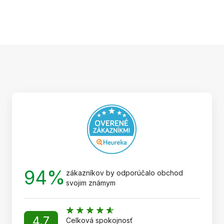
Z
á
p
ä
t
i
e
94%
zákazníkov by odporúčalo obchod
svojim známym
4,7
Celková spokojnosť