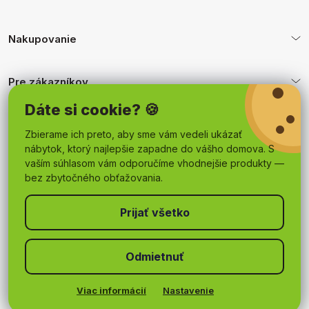
Nakupovanie
Pre zákazníkov
Dáte si cookie? 🍪
Obchodné podmienky
Zbierame ich preto, aby sme vám vedeli ukázať
nábytok, ktorý najlepšie zapadne do vášho domova. S
vaším súhlasom vám odporučíme vhodnejšie produkty —
bez zbytočného obťažovania.
Odmietnuť
Copyright 2026
mojnabytok.sk
. Všetky práva vyhradené.
Upraviť nastavenie cookies
Viac informácií
Nastavenie
Vytvoril Shoptet