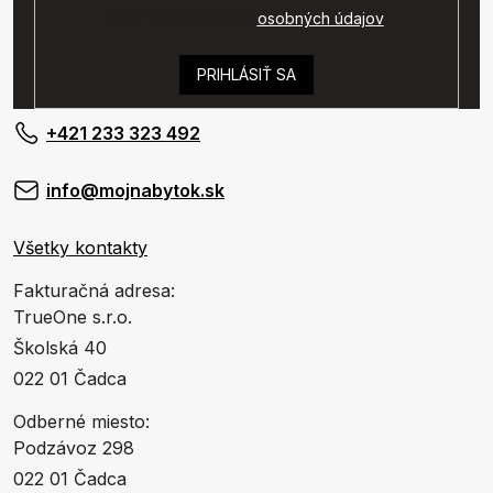
podmienok ochrany
osobných údajov
.
PRIHLÁSIŤ SA
+421 233 323 492
info@mojnabytok.sk
Všetky kontakty
Fakturačná adresa:
TrueOne s.r.o.
Školská 40
022 01 Čadca
Odberné miesto:
Podzávoz 298
022 01 Čadca