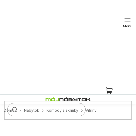
Prejsť
na
obsah
NÁKUPN
KOŠÍK
Domov
Nábytok
Komody a skrinky
Vitríny