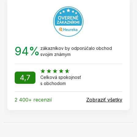
t
i
e
94%
zákazníkov by odporúčalo obchod
svojim známym
4,7
Celková spokojnosť
s obchodom
2 400+ recenzií
Zobraziť všetky