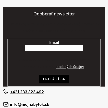
Odoberať newsletter
Vložte svoj e-mail a my Vám budeme zasielať informácie o
nových produktoch na našom e-shope.
Email
Vaše osobné údaje budú spracované podľa
podmienok ochrany
osobných údajov
.
PRIHLÁSIŤ SA
+421 233 323 492
info@mojnabytok.sk