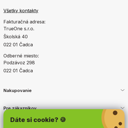
Všetky kontakty
Fakturačná adresa:
TrueOne s.r.o.
Školská 40
022 01 Čadca
Odberné miesto:
Podzávoz 298
022 01 Čadca
Nakupovanie
Pre zákazníkov
Dáte si cookie? 🍪
Obchodné podmienky