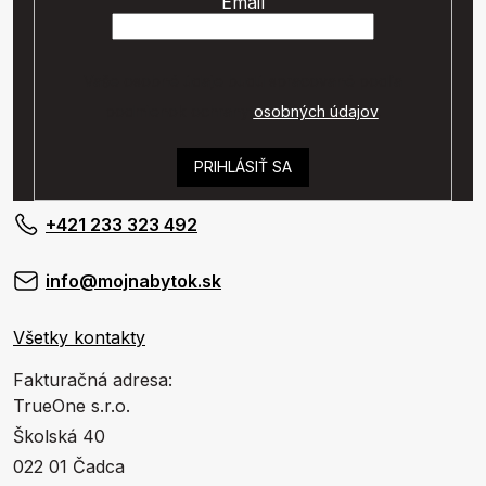
Email
Vaše osobné údaje budú spracované podľa
podmienok ochrany
osobných údajov
.
PRIHLÁSIŤ SA
+421 233 323 492
info@mojnabytok.sk
Všetky kontakty
Fakturačná adresa:
TrueOne s.r.o.
Školská 40
022 01 Čadca