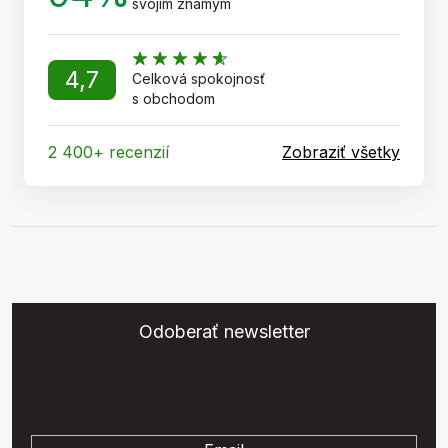
svojim známym
4,7
Celková spokojnosť
s obchodom
2 400+ recenzií
Zobraziť všetky
Odoberať newsletter
Vložte svoj e-mail a my Vám budeme zasielať informácie o
nových produktoch na našom e-shope.