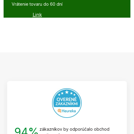
Vrátenie tovaru do 60 dní
Link
Z
á
p
ä
t
i
e
94%
zákazníkov by odporúčalo obchod