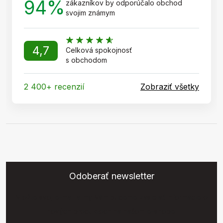
94%
zákazníkov by odporúčalo obchod
svojim známym
4,7
Celková spokojnosť
s obchodom
2 400+ recenzií
Zobraziť všetky
Odoberať newsletter
Vložte svoj e-mail a my Vám budeme zasielať informácie o
nových produktoch na našom e-shope.