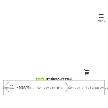
Prejsť
na
obsah
NÁKUPN
KOŠÍK
Domov
Nábytok
Komody a skrinky
Komody
1 až 3 zásuvko