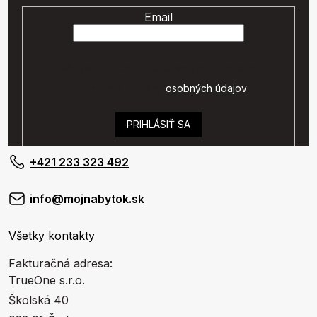
Email
Vaše osobné údaje budú spracované podľa
podmienok ochrany
osobných údajov
.
PRIHLÁSIŤ SA
+421 233 323 492
info@mojnabytok.sk
Všetky kontakty
Fakturačná adresa:
TrueOne s.r.o.
Školská 40