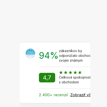
ä
t
i
e
zákazníkov by
94%
odporúčalo obchod
svojim známym
4,7
Celková spokojnosť
s obchodom
2 400+ recenzií
Zobraziť všetky