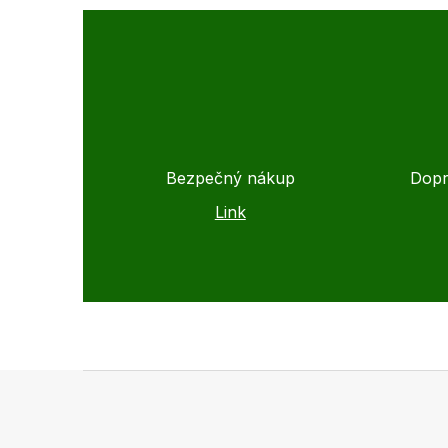
Bezpečný nákup
Dopr
Link
Z
á
p