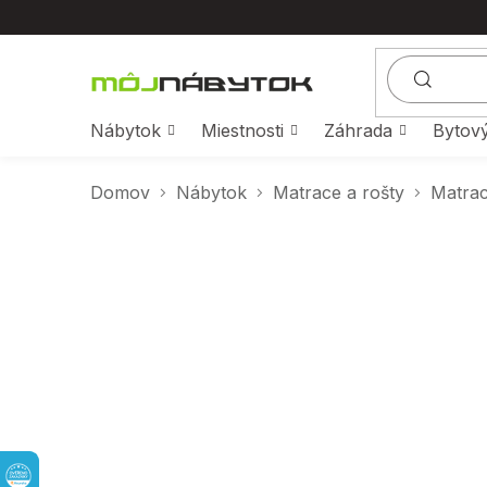
Prejsť
na
obsah
Nábytok
Miestnosti
Záhrada
Bytový
Domov
Nábytok
Matrace a rošty
Matra