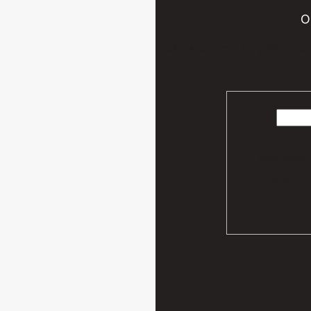
O
Vložte svoj e-mail a my Vám bud
Vaše osobn
podmien