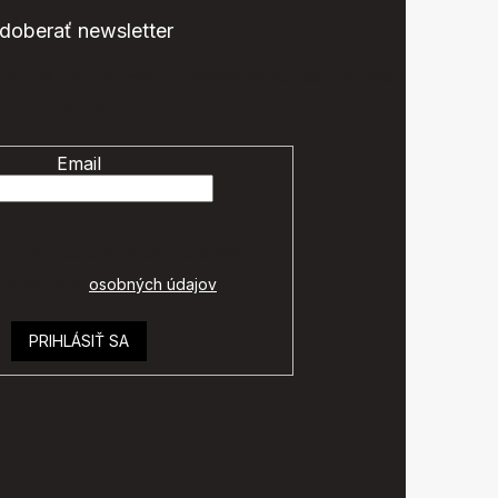
doberať newsletter
eme zasielať informácie o nových produktoch na našom
e-shope.
Email
é údaje budú spracované podľa
ok ochrany
osobných údajov
.
PRIHLÁSIŤ SA