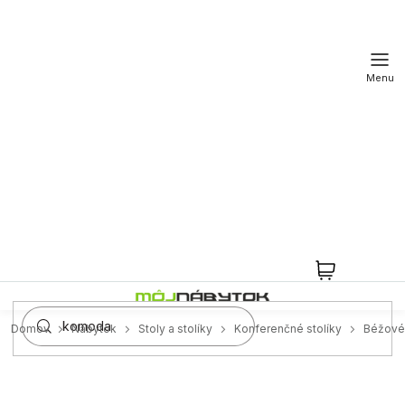
Prejsť
na
obsah
NÁKUPN
KOŠÍK
Domov
Nábytok
Stoly a stolíky
Konferenčné stolíky
Béžové 