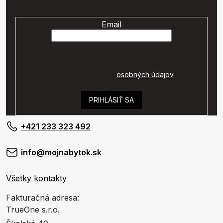
nových produktoch na našom e-shope.
Email
Vaše osobné údaje budú spracované podľa
podmienok ochrany
osobných údajov
.
PRIHLÁSIŤ SA
+421 233 323 492
info@mojnabytok.sk
Všetky kontakty
Fakturačná adresa:
TrueOne s.r.o.