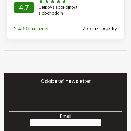
4,7
Celková spokojnosť
s obchodom
2 400+ recenzií
Zobraziť všetky
Odoberať newsletter
Vložte svoj e-mail a my Vám budeme zasielať informácie o
nových produktoch na našom e-shope.
Email