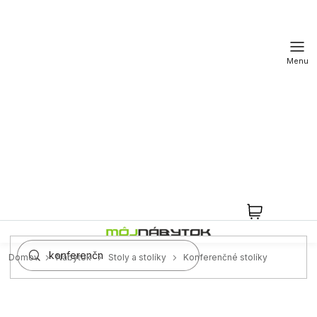
Prejsť
na
obsah
NÁKUPN
KOŠÍK
Domov
Nábytok
Stoly a stolíky
Konferenčné stolíky