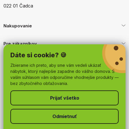
022 01 Čadca
Nakupovanie
Pre zákazníkov
Dáte si cookie? 🍪
Obchodné podmienky
Zbierame ich preto, aby sme vám vedeli ukázať
nábytok, ktorý najlepšie zapadne do vášho domova. S
vaším súhlasom vám odporučíme vhodnejšie produkty —
bez zbytočného obťažovania.
Odmietnuť
Copyright 2026
mojnabytok.sk
. Všetky práva vyhradené.
Upraviť nastavenie cookies