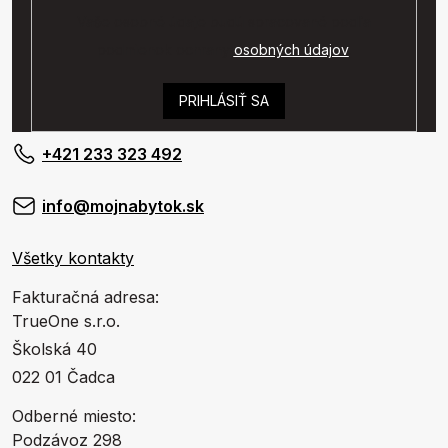
Vaše osobné údaje budú spracované podľa
podmienok ochrany
osobných údajov
.
PRIHLÁSIŤ SA
+421 233 323 492
info@mojnabytok.sk
Všetky kontakty
Fakturačná adresa:
TrueOne s.r.o.
Školská 40
022 01 Čadca
Odberné miesto:
Podzávoz 298