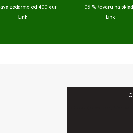
ava zadarmo od 499 eur
95 % tovaru na skla
Link
Link
O
Vložte svoj e-mail a my Vám bud