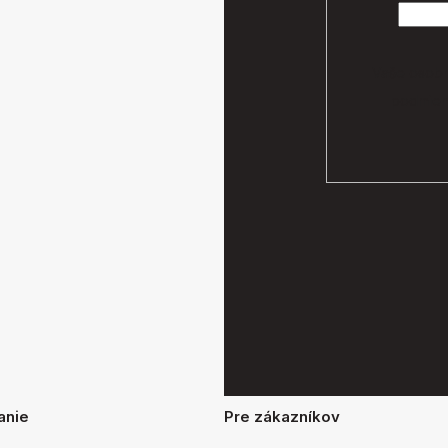
Vaše osobn
podmien
anie
Pre zákazníkov