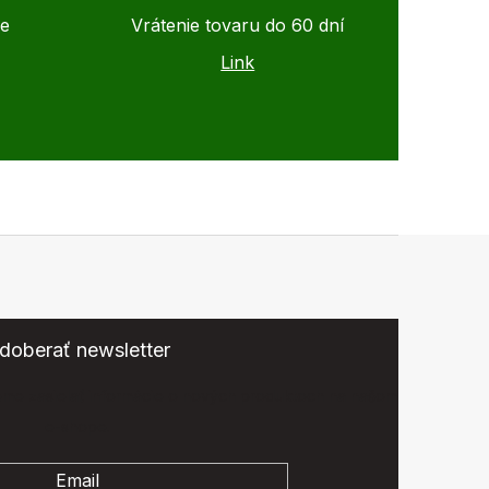
de
Vrátenie tovaru do 60 dní
Link
doberať newsletter
eme zasielať informácie o nových produktoch na našom
e-shope.
Email