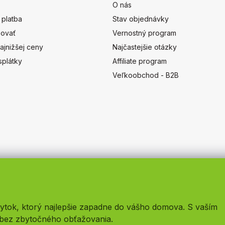
O nás
 platba
Stav objednávky
ovať
Vernostný program
ajnižšej ceny
Najčastejšie otázky
splátky
Affiliate program
Veľkoobchod - B2B
ytok, ktorý najlepšie zapadne do vášho domova. S vaším
bez zbytočného obťažovania.