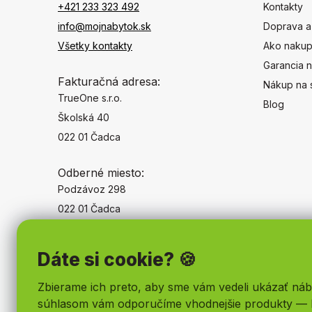
+421 233 323 492
Kontakty
info@mojnabytok.sk
Doprava a
Všetky kontakty
Ako nakup
Garancia n
Fakturačná adresa:
Nákup na 
TrueOne s.r.o.
Blog
Školská 40
022 01 Čadca
Odberné miesto:
Podzávoz 298
022 01 Čadca
Dáte si cookie? 🍪
Zbierame ich preto, aby sme vám vedeli ukázať náb
súhlasom vám odporučíme vhodnejšie produkty — 