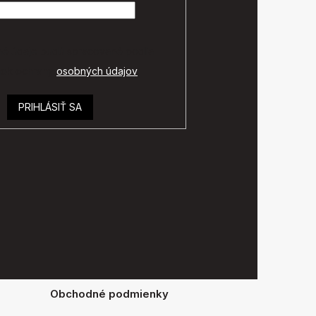
é údaje budú spracované podľa
ok ochrany
osobných údajov
.
PRIHLÁSIŤ SA
Obchodné podmienky