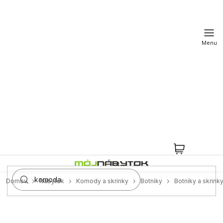
Prejsť
na
obsah
NÁKUPN
KOŠÍK
Domov
Nábytok
Komody a skrinky
Botníky
Botníky a skrink