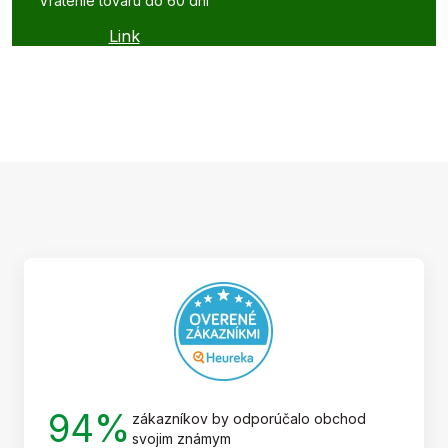
Vrátenie tovaru do 60 dní
Link
Z
á
p
ä
t
i
e
94%
zákazníkov by odporúčalo obchod
svojim známym