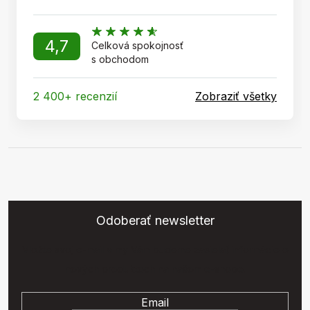
4,7
Celková spokojnosť
s obchodom
2 400+ recenzií
Zobraziť všetky
Odoberať newsletter
Vložte svoj e-mail a my Vám budeme zasielať informácie o
nových produktoch na našom e-shope.
Email