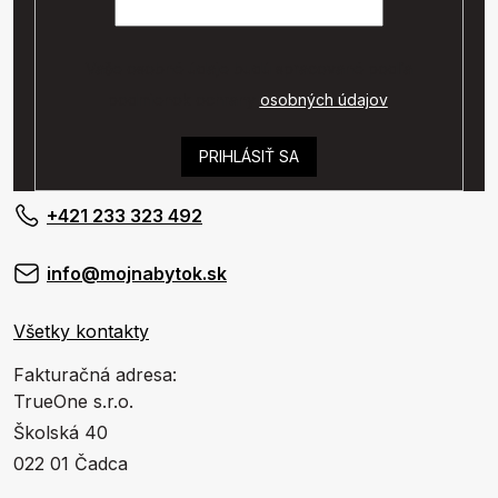
Vaše osobné údaje budú spracované podľa
podmienok ochrany
osobných údajov
.
PRIHLÁSIŤ SA
+421 233 323 492
info@mojnabytok.sk
Všetky kontakty
Fakturačná adresa:
TrueOne s.r.o.
Školská 40
022 01 Čadca