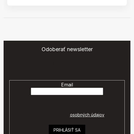
Odoberať newsletter
Vložte svoj e-mail a my Vám budeme zasielať informácie o
nových produktoch na našom e-shope.
Email
Vaše osobné údaje budú spracované podľa
podmienok ochrany
osobných údajov
.
PRIHLÁSIŤ SA