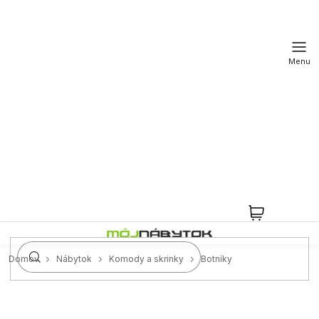
Prejsť
na
obsah
NÁKUPN
KOŠÍK
Domov
Nábytok
Komody a skrinky
Botníky