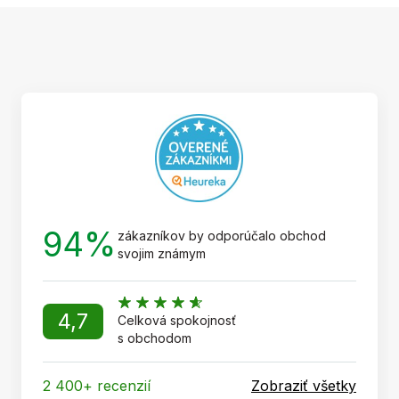
Z
á
p
ä
t
i
e
94%
zákazníkov by odporúčalo obchod
svojim známym
4,7
Celková spokojnosť
s obchodom
2 400+ recenzií
Zobraziť všetky