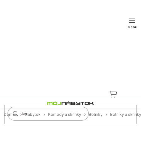
Prejsť
na
obsah
NÁKUPN
KOŠÍK
Domov
Nábytok
Komody a skrinky
Botníky
Botníky a skrink