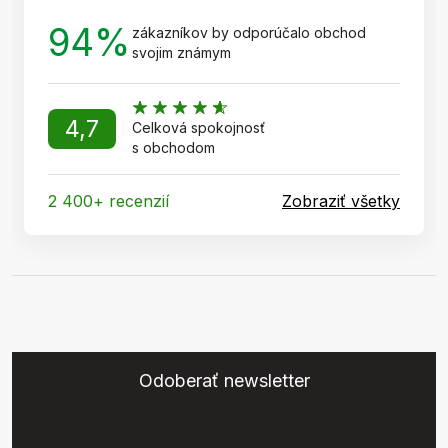
94%
zákazníkov by odporúčalo obchod
svojim známym
4,7
Celková spokojnosť
s obchodom
2 400+ recenzií
Zobraziť všetky
Odoberať newsletter
Vložte svoj e-mail a my Vám budeme zasielať informácie o