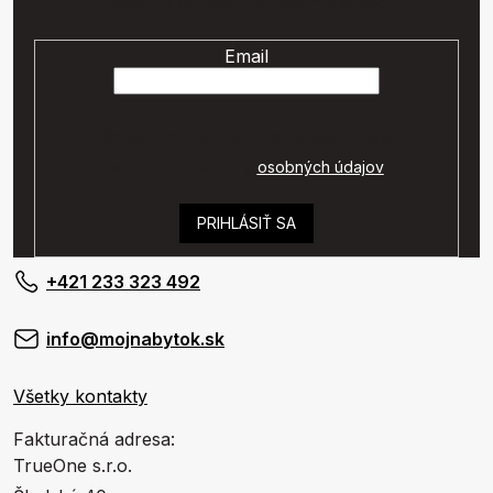
nových produktoch na našom e-shope.
Email
Vaše osobné údaje budú spracované podľa
podmienok ochrany
osobných údajov
.
PRIHLÁSIŤ SA
+421 233 323 492
info@mojnabytok.sk
Všetky kontakty
Fakturačná adresa:
TrueOne s.r.o.