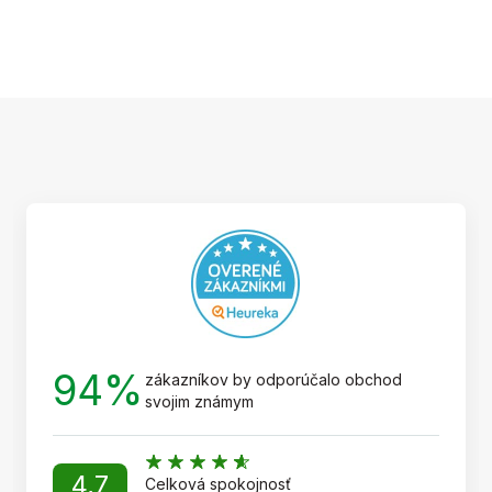
Z
á
p
ä
t
i
e
94%
zákazníkov by odporúčalo obchod
svojim známym
4,7
Celková spokojnosť