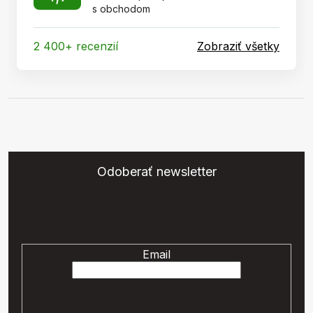
s obchodom
2 400+ recenzií
Zobraziť všetky
Odoberať newsletter
Vložte svoj e-mail a my Vám budeme zasielať informácie o
nových produktoch na našom e-shope.
Email
Vaše osobné údaje budú spracované podľa