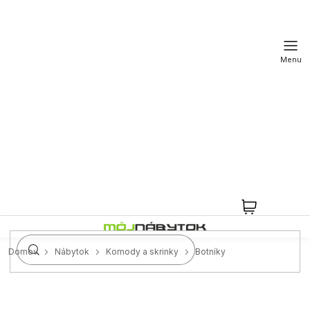
Prejsť
na
obsah
NÁKUPN
KOŠÍK
Domov
Nábytok
Komody a skrinky
Botníky