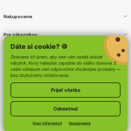
Nakupovanie
Pre zákazníkov
Dáte si cookie? 🍪
Obchodné podmienky
Zbierame ich preto, aby sme vám vedeli ukázať
nábytok, ktorý najlepšie zapadne do vášho domova. S
vaším súhlasom vám odporučíme vhodnejšie produkty —
bez zbytočného obťažovania.
Odmietnuť
Copyright 2026
mojnabytok.sk
. Všetky práva vyhradené.
Upraviť nastavenie cookies
Viac informácií
Nastavenie
Vytvoril Shoptet