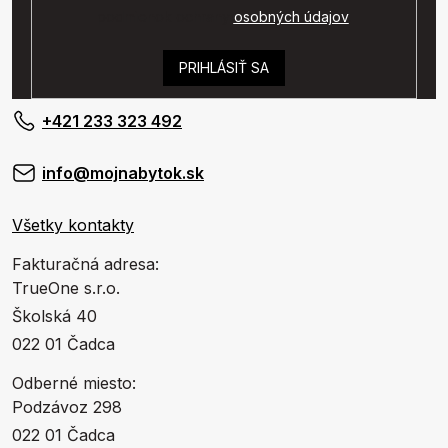
podmienok ochrany
osobných údajov
.
PRIHLÁSIŤ SA
+421 233 323 492
info@mojnabytok.sk
Všetky kontakty
Fakturačná adresa:
TrueOne s.r.o.
Školská 40
022 01 Čadca
Odberné miesto:
Podzávoz 298
022 01 Čadca