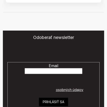
Odoberať newsletter
Vložte svoj e-mail a my Vám budeme zasielať informácie o
nových produktoch na našom e-shope.
Email
Vaše osobné údaje budú spracované podľa
podmienok ochrany
osobných údajov
.
PRIHLÁSIŤ SA