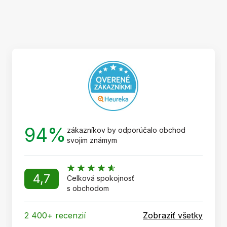
Z
á
p
ä
t
i
e
94%
zákazníkov by odporúčalo obchod
svojim známym
4,7
Celková spokojnosť
s obchodom
2 400+ recenzií
Zobraziť všetky