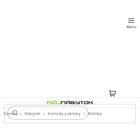
Prejsť
na
obsah
NÁKUPN
KOŠÍK
Domov
Nábytok
Komody a skrinky
Botníky