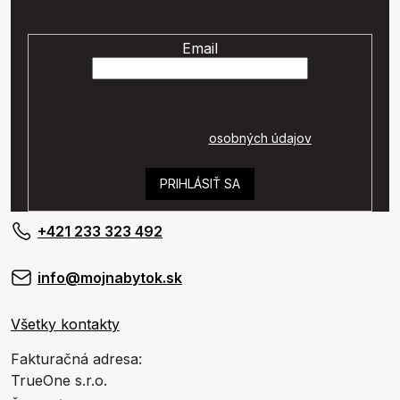
nových produktoch na našom e-shope.
Email
Vaše osobné údaje budú spracované podľa
podmienok ochrany
osobných údajov
.
PRIHLÁSIŤ SA
+421 233 323 492
info@mojnabytok.sk
Všetky kontakty
Fakturačná adresa:
TrueOne s.r.o.