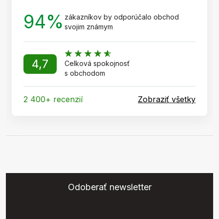
94%
zákazníkov by odporúčalo obchod
svojim známym
4,7
Celková spokojnosť
s obchodom
2 400+ recenzií
Zobraziť všetky
Odoberať newsletter
Vložte svoj e-mail a my Vám budeme zasielať informácie o