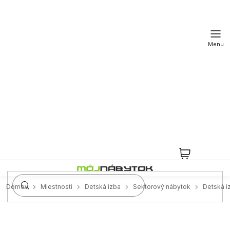
Prejsť
na
obsah
NÁKUPN
KOŠÍK
Domov
Miestnosti
Detská izba
Sektorový nábytok
Detská i