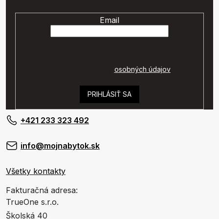
Email
Vaše osobné údaje budú spracované podľa
podmienok ochrany
osobných údajov
.
PRIHLÁSIŤ SA
+421 233 323 492
info@mojnabytok.sk
Všetky kontakty
Fakturačná adresa:
TrueOne s.r.o.
Školská 40