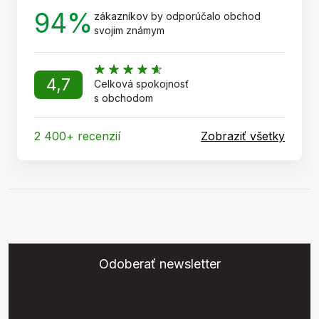
94%
zákazníkov by odporúčalo obchod
svojim známym
4,7
Celková spokojnosť
s obchodom
2 400+ recenzií
Zobraziť všetky
Odoberať newsletter
Vložte svoj e-mail a my Vám budeme zasielať informácie o
nových produktoch na našom e-shope.