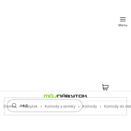
Prejsť
na
obsah
NÁKUPN
KOŠÍK
Domov
Nábytok
Komody a skrinky
Komody
Komody do det