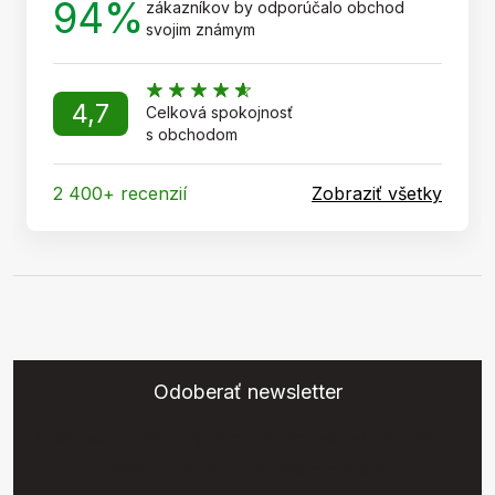
94%
zákazníkov by odporúčalo obchod
svojim známym
4,7
Celková spokojnosť
s obchodom
2 400+ recenzií
Zobraziť všetky
Odoberať newsletter
Vložte svoj e-mail a my Vám budeme zasielať informácie o
nových produktoch na našom e-shope.