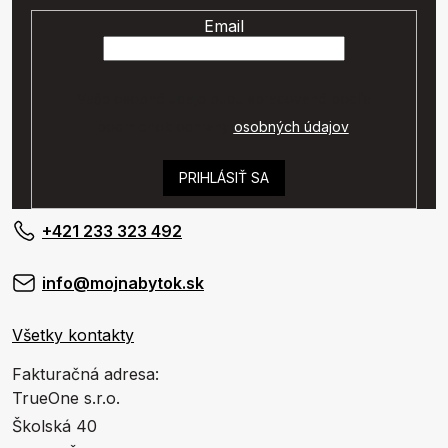
Email
Vaše osobné údaje budú spracované podľa
podmienok ochrany
osobných údajov
.
PRIHLÁSIŤ SA
+421 233 323 492
info@mojnabytok.sk
Všetky kontakty
Fakturačná adresa:
TrueOne s.r.o.
Školská 40