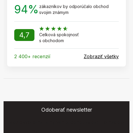
94%
zákazníkov by odporúčalo obchod
svojim známym
4,7
Celková spokojnosť
s obchodom
2 400+ recenzií
Zobraziť všetky
Odoberať newsletter
Vložte svoj e-mail a my Vám budeme zasielať informácie o
nových produktoch na našom e-shope.