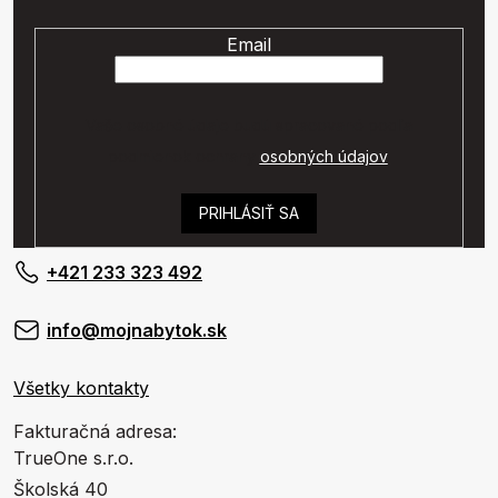
Email
Vaše osobné údaje budú spracované podľa
podmienok ochrany
osobných údajov
.
PRIHLÁSIŤ SA
+421 233 323 492
info@mojnabytok.sk
Všetky kontakty
Fakturačná adresa:
TrueOne s.r.o.
Školská 40