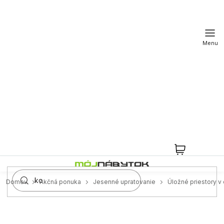
Prejsť
na
obsah
NÁKUPN
KOŠÍK
Domov
Akčná ponuka
Jesenné upratovanie
Úložné priestory 