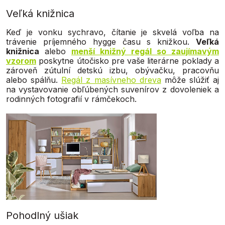
Veľká knižnica
Keď je vonku sychravo, čítanie je skvelá voľba na
trávenie príjemného hygge času s knižkou.
Veľká
knižnica
alebo
menší knižný regál so zaujímavým
vzorom
poskytne útočisko pre vaše literárne poklady a
zároveň zútulní detskú izbu, obývačku, pracovňu
alebo spálňu.
Regál z masívneho dreva
môže slúžiť aj
na vystavovanie obľúbených suvenírov z dovoleniek a
rodinných fotografií v rámčekoch.
Pohodlný ušiak