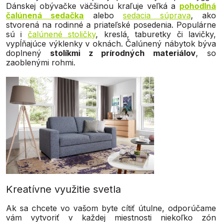
Dánskej obývačke väčšinou kraľuje veľká a
pohodlná
čalúnená sedačka
alebo
sedacia súprava
, ako
stvorená na rodinné a priateľské posedenia. Populárne
sú i
čalúnené stoličky
, kreslá, taburetky či lavičky,
vypĺňajúce výklenky v oknách. Čalúnený nábytok býva
doplnený
stolíkmi z prírodných materiálov
, so
zaoblenými rohmi.
Kreatívne využitie svetla
Ak sa chcete vo vašom byte cítiť útulne, odporúčame
vám vytvoriť v každej miestnosti niekoľko zón