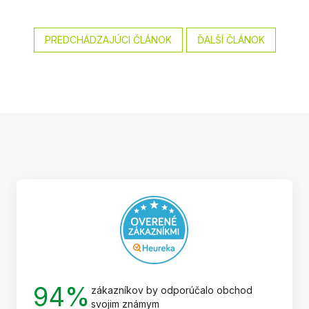
PREDCHÁDZAJÚCI ČLÁNOK
ĎALŠÍ ČLÁNOK
Z
á
p
ä
t
i
e
94%
zákazníkov by odporúčalo obchod
svojim známym