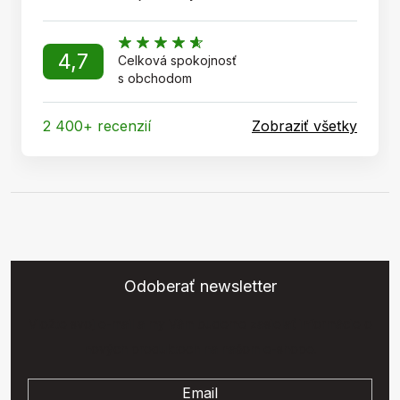
4,7
Celková spokojnosť
s obchodom
2 400+ recenzií
Zobraziť všetky
Odoberať newsletter
Vložte svoj e-mail a my Vám budeme zasielať informácie o
nových produktoch na našom e-shope.
Email