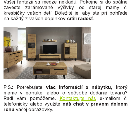
Vašej fantázii sa medze nekladú. Pokojne si do spálne
zaveste zarámované výšivky od starej mamy či
kresbičky vašich detí. Dôležité je, aby ste pri pohľade
na každý z vašich doplnkov
cítili radosť.
P.S.: Potrebujete
viac informácií o nábytku
, ktorý
máme v ponuke, alebo o spôsobe dodania tovaru?
Radi vám pomôžeme.
Kontaktujte nás
e-mailom či
telefonicky alebo využite
náš chat v pravom dolnom
rohu
vašej obrazovky.