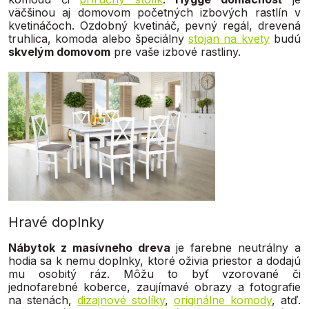
väčšinou aj domovom početných izbových rastlín v
kvetináčoch. Ozdobný kvetináč, pevný regál, drevená
truhlica, komoda alebo špeciálny
stojan na kvety
budú
skvelým domovom
pre vaše izbové rastliny.
Hravé doplnky
Nábytok z masívneho dreva
je farebne neutrálny a
hodia sa k nemu doplnky, ktoré oživia priestor a dodajú
mu osobitý ráz. Môžu to byť vzorované či
jednofarebné koberce, zaujímavé obrazy a fotografie
na stenách,
dizajnové stolíky
,
originálne komody
, atď.