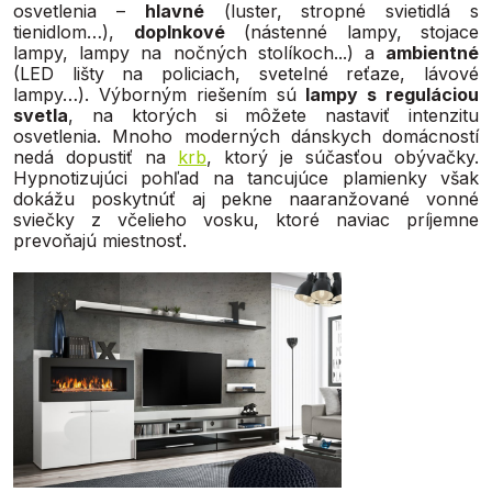
osvetlenia –
hlavné
(luster, stropné svietidlá s
tienidlom…),
doplnkové
(nástenné lampy, stojace
lampy, lampy na nočných stolíkoch...) a
ambientné
(LED lišty na policiach, svetelné reťaze, lávové
lampy…). Výborným riešením sú
lampy s reguláciou
svetla
, na ktorých si môžete nastaviť intenzitu
osvetlenia. Mnoho moderných dánskych domácností
nedá dopustiť na
krb
, ktorý je súčasťou obývačky.
Hypnotizujúci pohľad na tancujúce plamienky však
dokážu poskytnúť aj pekne naaranžované vonné
sviečky z včelieho vosku, ktoré naviac príjemne
prevoňajú miestnosť.