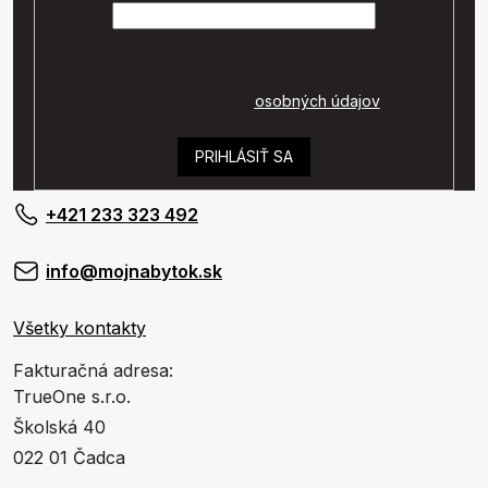
Vaše osobné údaje budú spracované podľa
podmienok ochrany
osobných údajov
.
PRIHLÁSIŤ SA
+421 233 323 492
info@mojnabytok.sk
Všetky kontakty
Fakturačná adresa:
TrueOne s.r.o.
Školská 40
022 01 Čadca