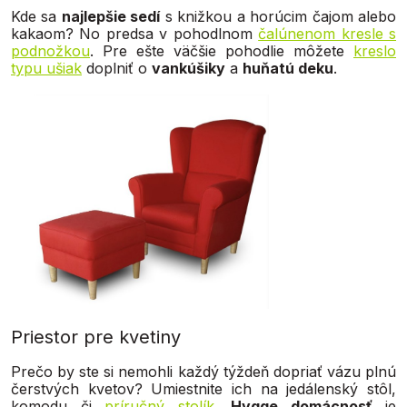
Kde sa
najlepšie sedí
s knižkou a horúcim čajom alebo
kakaom? No predsa v pohodlnom
čalúnenom kresle s
podnožkou
. Pre ešte väčšie pohodlie môžete
kreslo
typu ušiak
doplniť o
vankúšiky
a
huňatú deku
.
Priestor pre kvetiny
Prečo by ste si nemohli každý týždeň dopriať vázu plnú
čerstvých kvetov? Umiestnite ich na jedálenský stôl,
komodu či
príručný stolík
.
Hygge domácnosť
je