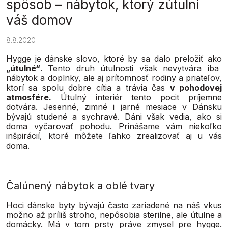
spôsob – nábytok, ktorý zútulní
váš domov
8.8.2020
Hygge je dánske slovo, ktoré by sa dalo preložiť ako
„útulné“
. Tento druh útulnosti však nevytvára iba
nábytok a doplnky, ale aj prítomnosť rodiny a priateľov,
ktorí sa spolu dobre cítia a trávia čas
v pohodovej
atmosfére.
Útulný interiér tento pocit príjemne
dotvára. Jesenné, zimné i jarné mesiace v Dánsku
bývajú studené a sychravé. Dáni však vedia, ako si
doma vyčarovať pohodu. Prinášame vám niekoľko
inšpirácií, ktoré môžete ľahko zrealizovať aj u vás
doma.
Čalúnený nábytok a oblé tvary
Hoci dánske byty bývajú často zariadené na náš vkus
možno až príliš stroho, nepôsobia sterilne, ale útulne a
domácky. Má v tom prsty práve zmysel pre hygge.