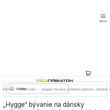
Prejsť
na
obsah
NÁKUPN
KOŠÍK
Domov
Dobrá rada
„Hygge“ bývanie na dánsky spôsob – nábytok, k
„Hygge“ bývanie na dánsky