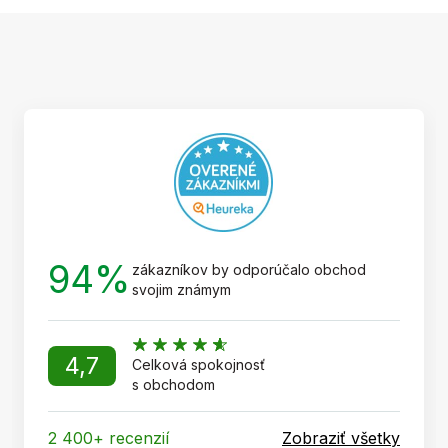
Z
á
p
ä
t
i
e
94%
zákazníkov by odporúčalo obchod
svojim známym
4,7
Celková spokojnosť
s obchodom
2 400+ recenzií
Zobraziť všetky