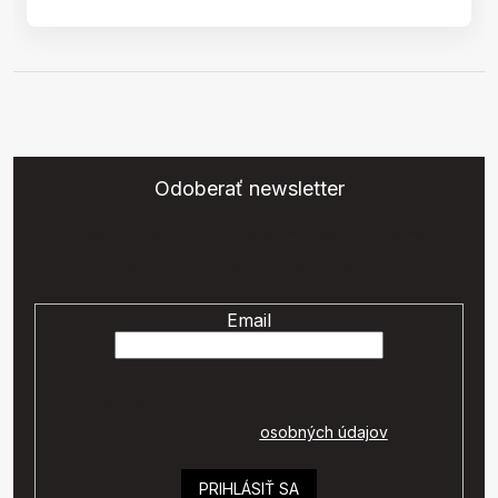
Odoberať newsletter
Vložte svoj e-mail a my Vám budeme zasielať informácie o
nových produktoch na našom e-shope.
Email
Vaše osobné údaje budú spracované podľa
podmienok ochrany
osobných údajov
.
PRIHLÁSIŤ SA