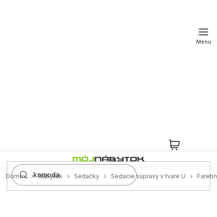
Prejsť
na
obsah
NÁKUPN
KOŠÍK
Domov
Nábytok
Sedačky
Sedacie súpravy v tvare U
Farebn