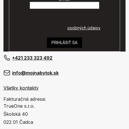
Vaše osobné údaje budú spracované podľa
podmienok ochrany
osobných údajov
.
PRIHLÁSIŤ SA
+421 233 323 492
info@mojnabytok.sk
Všetky kontakty
Fakturačná adresa:
TrueOne s.r.o.
Školská 40
022 01 Čadca