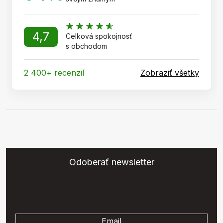
4,7
Celková spokojnosť
s obchodom
2 400+ recenzií
Zobraziť všetky
Odoberať newsletter
Vložte svoj e-mail a my Vám budeme zasielať informácie o
nových produktoch na našom e-shope.
Email