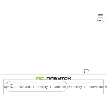
Prejsť
na
obsah
NÁKUPN
KOŠÍK
Domov
Nábytok
Stoličky
Jedálenské stoličky
Barové stolič