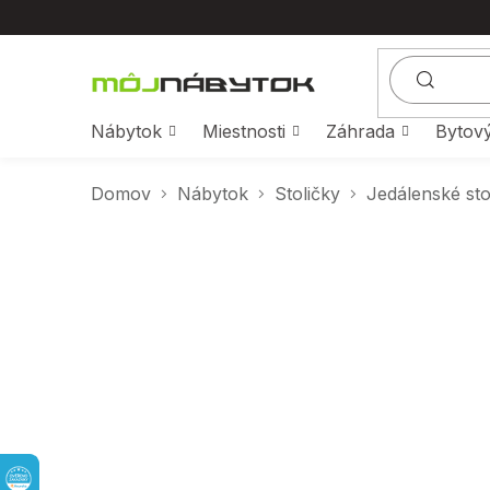
Prejsť
na
obsah
Nábytok
Miestnosti
Záhrada
Bytový
Domov
Nábytok
Stoličky
Jedálenské sto