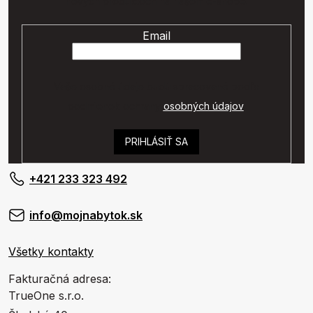
nových produktoch na našom e-shope.
Email
Vaše osobné údaje budú spracované podľa
podmienok ochrany
osobných údajov
.
PRIHLÁSIŤ SA
+421 233 323 492
info@mojnabytok.sk
Všetky kontakty
Fakturačná adresa:
TrueOne s.r.o.