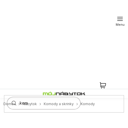
Prejsť
na
obsah
NÁKUPN
KOŠÍK
Domov
Nábytok
Komody a skrinky
Komody