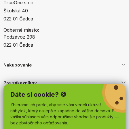
TrueOne s.r.o.
Školská 40
022 01 Čadca
Odberné miesto:
Podzávoz 298
022 01 Čadca
Nakupovanie
Pre zákazníkov
Dáte si cookie? 🍪
Obchodné podmienky
Zbierame ich preto, aby sme vám vedeli ukázať
nábytok, ktorý najlepšie zapadne do vášho domova. S
vaším súhlasom vám odporučíme vhodnejšie produkty —
bez zbytočného obťažovania.