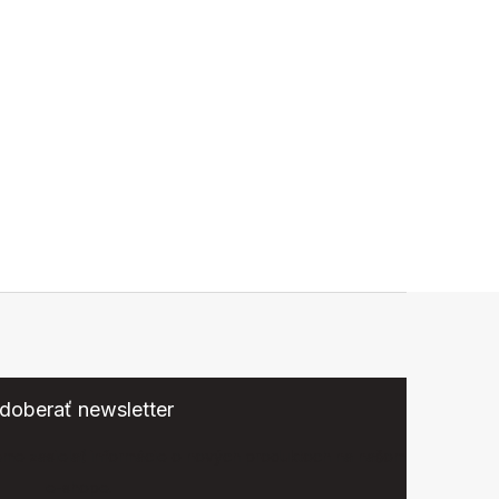
doberať newsletter
eme zasielať informácie o nových produktoch na našom
e-shope.