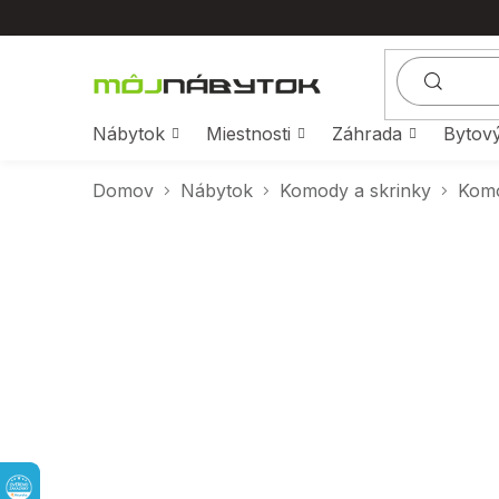
Prejsť
na
obsah
Nábytok
Miestnosti
Záhrada
Bytový
Domov
Nábytok
Komody a skrinky
Kom