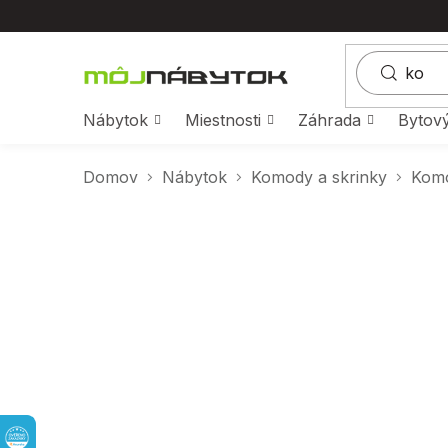
Prejsť
na
obsah
Nábytok
Miestnosti
Záhrada
Bytový
Domov
Nábytok
Komody a skrinky
Kom