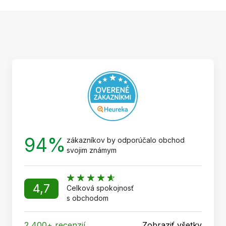
Z
á
p
ä
t
i
e
94%
zákazníkov by odporúčalo obchod
svojim známym
4,7
Celková spokojnosť
s obchodom
2 400+ recenzií
Zobraziť všetky