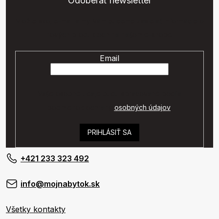
Odoberať newsletter
Vložte svoj e-mail a my Vám budeme zasielať informácie o
nových produktoch na našom e-shope.
Email
Vaše osobné údaje budú spracované podľa
podmienok ochrany
osobných údajov
.
PRIHLÁSIŤ SA
+421 233 323 492
info@mojnabytok.sk
Všetky kontakty