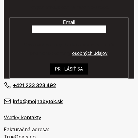
nových produktoch na našom e-shope.
Email
Vaše osobné údaje budú spracované podľa
podmienok ochrany
osobných údajov
.
PRIHLÁSIŤ SA
+421 233 323 492
info@mojnabytok.sk
Všetky kontakty
Fakturačná adresa:
TrueOne s.r.o.