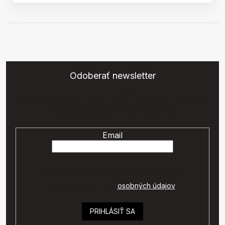
Odoberať newsletter
Vložte svoj e-mail a my Vám budeme zasielať informácie o
nových produktoch na našom e-shope.
Email
Vaše osobné údaje budú spracované podľa
podmienok ochrany
osobných údajov
.
PRIHLÁSIŤ SA