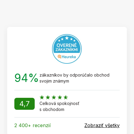
Z
á
p
ä
t
i
e
94%
zákazníkov by odporúčalo obchod
svojim známym
4,7
Celková spokojnosť
s obchodom
2 400+ recenzií
Zobraziť všetky