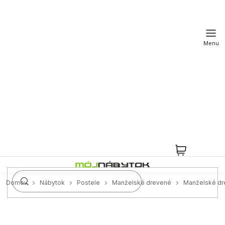
Prejsť
na
obsah
NÁKUPN
KOŠÍK
Domov
Nábytok
Postele
Manželské drevené
Manželské dr