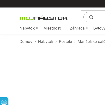
Prejsť
na
obsah
Nábytok
Miestnosti
Záhrada
Bytový
Domov
Nábytok
Postele
Manželské čal