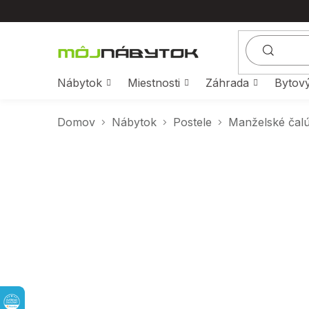
Prejsť
na
obsah
Nábytok
Miestnosti
Záhrada
Bytový
Domov
Nábytok
Postele
Manželské čal