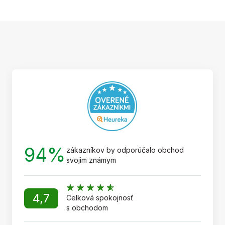
Z
á
p
ä
t
i
e
94%
zákazníkov by odporúčalo obchod
svojim známym
4,7
Celková spokojnosť
s obchodom