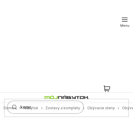
Prejsť
na
obsah
NÁKUPN
KOŠÍK
Domov
Nábytok
Zostavy a komplety
Obývacie steny
Obýva