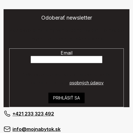
Odoberať newsletter
Vložte svoj e-mail a my Vám budeme zasielať informácie o
nových produktoch na našom e-shope.
Email
Vaše osobné údaje budú spracované podľa
podmienok ochrany
osobných údajov
.
PRIHLÁSIŤ SA
+421 233 323 492
info@mojnabytok.sk