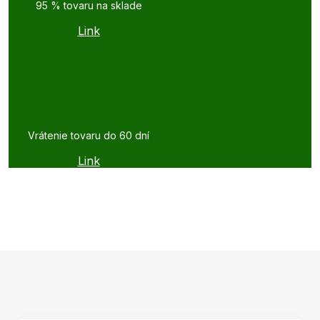
95 % tovaru na sklade
Link
Vrátenie tovaru do 60 dní
Link
Z
á
p
ä