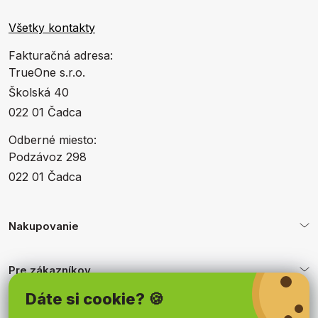
Všetky kontakty
Fakturačná adresa:
TrueOne s.r.o.
Školská 40
022 01 Čadca
Odberné miesto:
Podzávoz 298
022 01 Čadca
Nakupovanie
Pre zákazníkov
Dáte si cookie? 🍪
Obchodné podmienky