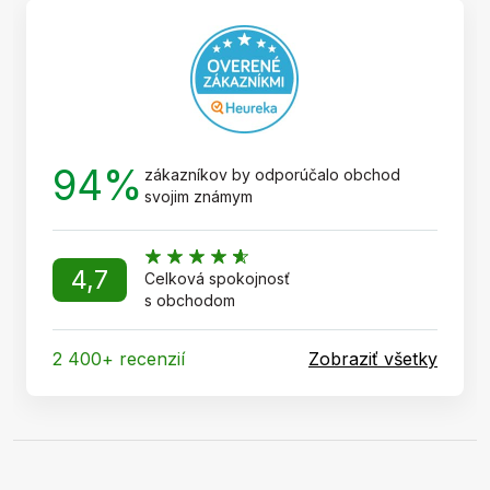
t
i
e
94%
zákazníkov by odporúčalo obchod
svojim známym
4,7
Celková spokojnosť
s obchodom
2 400+ recenzií
Zobraziť všetky