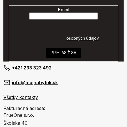
Email
Vaše osobné údaje budú spracované podľa
podmienok ochrany
osobných údajov
.
PRIHLÁSIŤ SA
+421 233 323 492
info@mojnabytok.sk
Všetky kontakty
Fakturačná adresa:
TrueOne s.r.o.
Školská 40