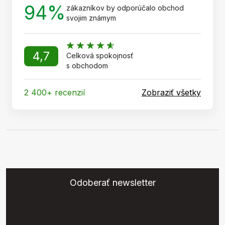
94%
zákazníkov by odporúčalo obchod
svojim známym
4,7
Celková spokojnosť
s obchodom
2 400+ recenzií
Zobraziť všetky
Odoberať newsletter
Vložte svoj e-mail a my Vám budeme zasielať informácie o
nových produktoch na našom e-shope.