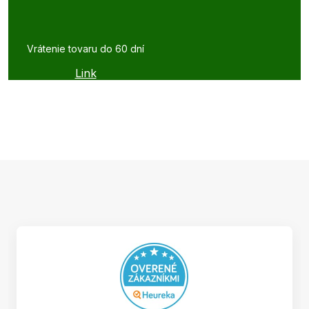
Vrátenie tovaru do 60 dní
Link
Z
á
p
ä
t
i
e