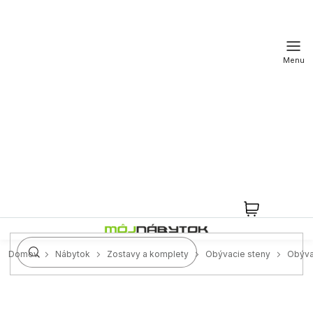
Prejsť
na
obsah
NÁKUPN
KOŠÍK
Domov
Nábytok
Zostavy a komplety
Obývacie steny
Obývac