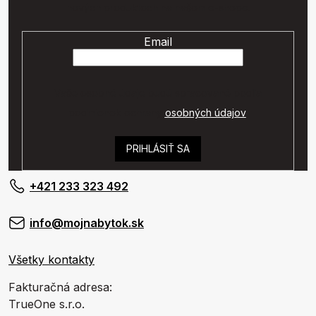
nových produktoch na našom e-shope.
Email
Vaše osobné údaje budú spracované podľa
podmienok ochrany
osobných údajov
.
PRIHLÁSIŤ SA
+421 233 323 492
info@mojnabytok.sk
Všetky kontakty
Fakturačná adresa:
TrueOne s.r.o.