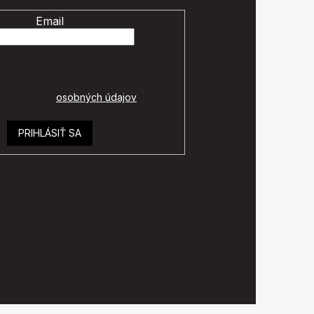
Email
é údaje budú spracované podľa
ok ochrany
osobných údajov
.
PRIHLÁSIŤ SA