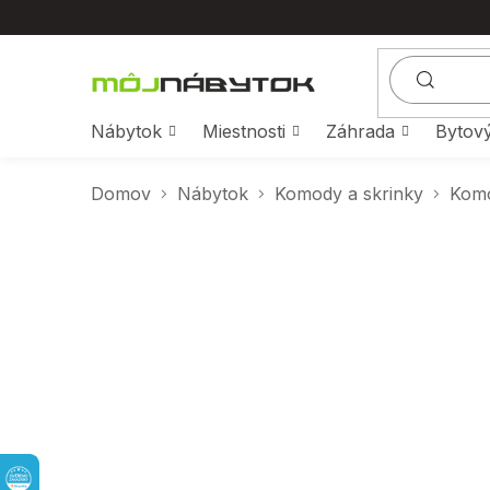
Prejsť
na
obsah
Nábytok
Miestnosti
Záhrada
Bytový
Domov
Nábytok
Komody a skrinky
Kom