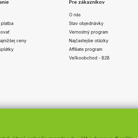
anie
Pre zákazníkov
O nás
 platba
Stav objednávky
ovať
Vernostný program
ajnižšej ceny
Najčastejšie otázky
splátky
Affiliate program
Veľkoobchod - B2B