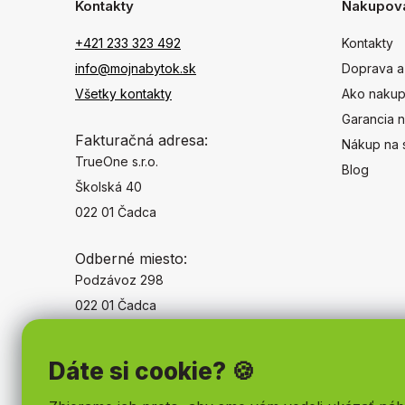
Kontakty
Nakupov
+421 233 323 492
Kontakty
info@mojnabytok.sk
Doprava a
Všetky kontakty
Ako nakup
Garancia n
Fakturačná adresa:
Nákup na 
TrueOne s.r.o.
Blog
Školská 40
022 01 Čadca
Odberné miesto:
Podzávoz 298
022 01 Čadca
Dáte si cookie? 🍪