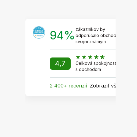
zákazníkov by
94%
odporúčalo obchod
svojim známym
4,7
Celková spokojnosť
s obchodom
2 400+ recenzií
Zobraziť všetky