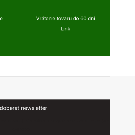
de
Vrátenie tovaru do 60 dní
Link
doberať newsletter
eme zasielať informácie o nových produktoch na našom
e-shope.