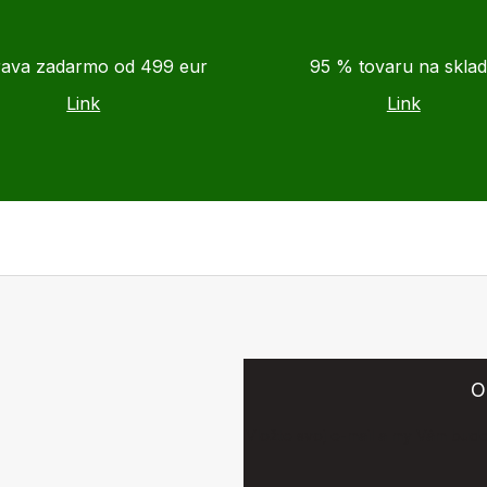
ava zadarmo od 499 eur
95 % tovaru na skla
Link
Link
O
Vložte svoj e-mail a my Vám bud