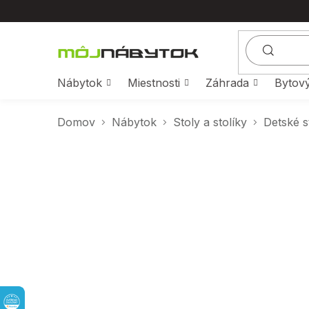
Prejsť
na
obsah
Nábytok
Miestnosti
Záhrada
Bytový
Domov
Nábytok
Stoly a stolíky
Detské st