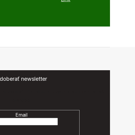
doberať newsletter
eme zasielať informácie o nových produktoch na našom
e-shope.
Email