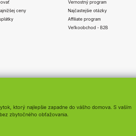
ovať
Vernostný program
ajnižšej ceny
Najčastejšie otázky
splátky
Affiliate program
Veľkoobchod - B2B
ytok, ktorý najlepšie zapadne do vášho domova. S vaším
bez zbytočného obťažovania.