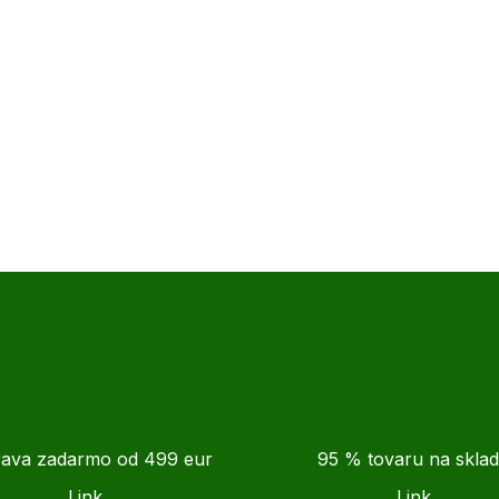
ava zadarmo od 499 eur
95 % tovaru na skla
Link
Link