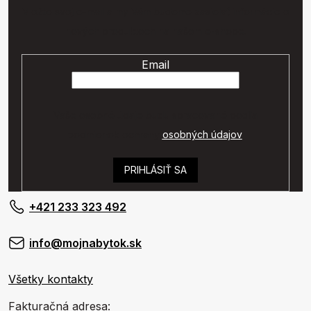
Vložte svoj e-mail a my Vám budeme zasielať informácie o
nových produktoch na našom e-shope.
Email
Vaše osobné údaje budú spracované podľa
podmienok ochrany
osobných údajov
.
PRIHLÁSIŤ SA
+421 233 323 492
info@mojnabytok.sk
Všetky kontakty
Fakturačná adresa: