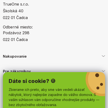
TrueOne s.r.o.
Školská 40
022 01 Čadca
Odberné miesto:
Podzávoz 298
022 01 Čadca
Nakupovanie
Pre zákazníkov
Dáte si cookie? 🍪
Obchodné podmienky
Zbierame ich preto, aby sme vám vedeli ukázať
nábytok, ktorý najlepšie zapadne do vášho domova. S
vaším súhlasom vám odporučíme vhodnejšie produkty —
bez zbytočného obťažovania.