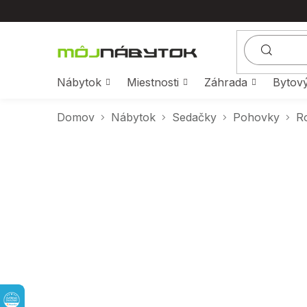
Prejsť
na
obsah
Nábytok
Miestnosti
Záhrada
Bytový
Domov
Nábytok
Sedačky
Pohovky
R